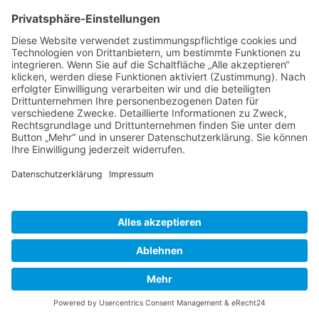
Shirt-Farbe:
Schwarz |
Schriftfarbe:
Weiß
Thema/Motto:
kein Thema und kein Motto aufgrund
Trauerfall bei der Brenner Kerb
2001
Shirt-Farbe:
Dunkelgrün |
Schriftfarbe:
Weiß
Thema/Motto:
BSE- und MKS-Seuche in Deutschland –
„Brenner Kerb – de roine Woahnsinn“
2000
Shirt-Farbe:
Weiß |
Schriftfarbe:
Blau