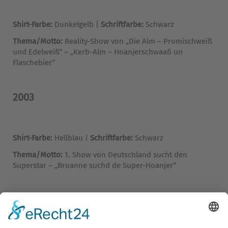
Shirt-Farbe:
Dunkelgelb |
Schriftfarbe:
Schwarz
Thema/Motto:
Reality-Show von „Die Alm – Promischweiß
und Edelweiß“ – „Kerb-Alm – Hoanjerschwaaß un
Flaschebier“
2003
Shirt-Farbe:
Hellblau |
Schriftfarbe:
Schwarz
Thema/Motto:
1. Show von Deutschland sucht den
Superstar – „Broanne suchd de Super-Hoanjer“
2002