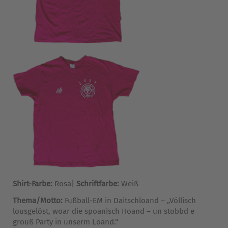
Shirt-Farbe:
Rosa|
Schriftfarbe:
Weiß
Thema/Motto:
Fußball-EM in Daitschloand – „Völlisch
lousgelöst, woar die spoanisch Hoand – un stobbd e
grouß Party in unserm Loand.“