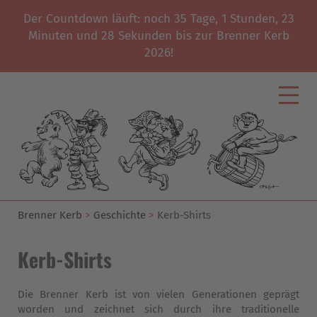
Der Countdown läuft: noch
35
Tage,
1
Stunden,
23
Minuten und
26
Sekunden bis zur Brenner Kerb
2026!
Start
Kerbverein
News
Programm
Geschichte
Brenner Kerb
Geschichte
Kerb-Shirts
Unterstützer
Kerb-Shirts
Galerie
Die Brenner Kerb ist von vielen Generationen geprägt
Impressum
worden und zeichnet sich durch ihre traditionelle