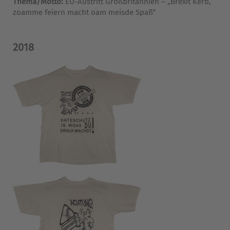
Thema/Motto:
EU-Austritt Großbritannien – „Brexit Kerb,
zoamme feiern macht oam meisde Spaß“
2018