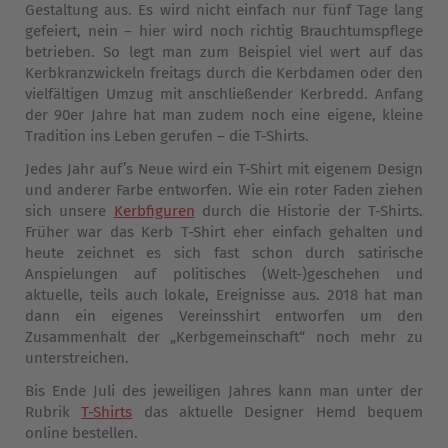
Gestaltung aus. Es wird nicht einfach nur fünf Tage lang
Datenschutz
gefeiert, nein – hier wird noch richtig Brauchtumspflege
betrieben. So legt man zum Beispiel viel wert auf das
Kerbkranzwickeln freitags durch die Kerbdamen oder den
vielfältigen Umzug mit anschließender Kerbredd. Anfang
der 90er Jahre hat man zudem noch eine eigene, kleine
Tradition ins Leben gerufen – die T-Shirts.
Jedes Jahr auf’s Neue wird ein T-Shirt mit eigenem Design
und anderer Farbe entworfen. Wie ein roter Faden ziehen
sich unsere
Kerbfiguren
durch die Historie der T-Shirts.
Früher war das Kerb T-Shirt eher einfach gehalten und
heute zeichnet es sich fast schon durch satirische
Anspielungen auf politisches (Welt-)geschehen und
aktuelle, teils auch lokale, Ereignisse aus. 2018 hat man
dann ein eigenes Vereinsshirt entworfen um den
Zusammenhalt der „Kerbgemeinschaft“ noch mehr zu
unterstreichen.
Bis Ende Juli des jeweiligen Jahres kann man unter der
Rubrik
T-Shirts
das aktuelle Designer Hemd bequem
online bestellen.