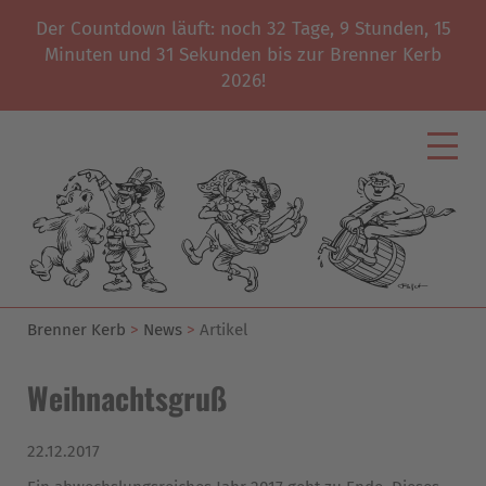
Der Countdown läuft: noch
32
Tage,
9
Stunden,
15
Minuten und
31
Sekunden bis zur Brenner Kerb
2026!
Brenner Kerb
News
Artikel
Weihnachtsgruß
22.12.2017