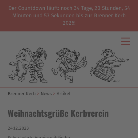
Der Countdown läuft: noch
34
Tage,
20
Stunden,
54
Minuten und
53
Sekunden bis zur Brenner Kerb
2026!
Brenner Kerb
News
Artikel
Weihnachtsgrüße Kerbverein
24.12.2023
Sehr geehrte Vereinsmitglieder,