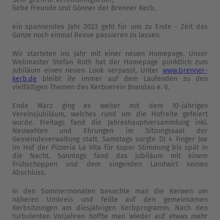
liebe Freunde und Gönner der Brenner Kerb,
ein spannendes Jahr 2023 geht für uns zu Ende - Zeit das
Ganze noch einmal Revue passieren zu lassen.
Wir starteten ins Jahr mit einer neuen Homepage. Unser
Webmaster Stefan Roth hat der Homepage pünktlich zum
Jubiläum einen neuen Look verpasst. Unter
www.brenner-
kerb.de
bleibt ihr immer auf dem Laufenden zu den
vielfältigen Themen des Kerbverein Brandau e. V.
Ende März ging es weiter mit dem 10-jährigen
Vereinsjubiläum, welches rund um die Hofreite gefeiert
wurde. Freitags fand die Jahreshauptversammlung inkl.
Neuwahlen und Ehrungen im Sitzungssaal der
Gemeindeverwaltung statt. Samstags sorgte DJ 4 Finger Joe
im Hof der Pizzeria La Vita für super Stimmung bis spät in
die Nacht. Sonntags fand das Jubiläum mit einem
Frühschoppen und dem singenden Landwirt seinen
Abschluss.
In den Sommermonaten besuchte man die Kerwen um
näheren Umkreis und feilte auf den gemeinsamen
Kerbsitzungen am diesjährigen Kerbprogramm. Nach den
turbulenten Vorjahren hoffte man wieder auf etwas mehr