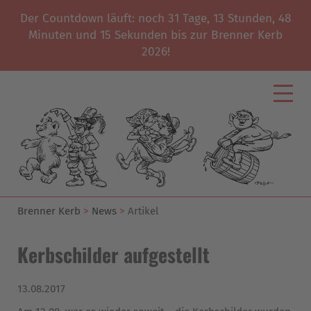
Der Countdown läuft: noch
31
Tage,
13
Stunden,
48
Minuten und
15
Sekunden bis zur Brenner Kerb
2026!
Brenner Kerb
News
Artikel
Kerbschilder aufgestellt
13.08.2017