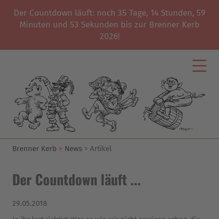
Der Countdown läuft: noch
35
Tage,
14
Stunden,
59
Minuten und
53
Sekunden bis zur Brenner Kerb
2026!
Brenner Kerb
News
Artikel
Der Countdown läuft ...
29.05.2018