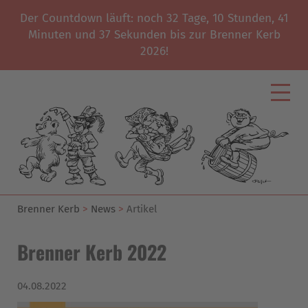
Der Countdown läuft: noch
32
Tage,
10
Stunden,
41
Minuten und
37
Sekunden bis zur Brenner Kerb
2026!
Brenner Kerb
News
Artikel
Brenner Kerb 2022
04.08.2022