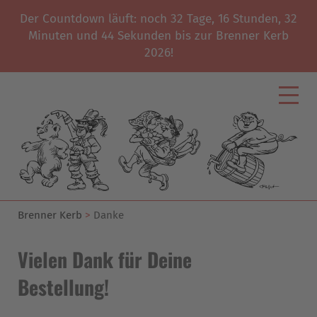
Der Countdown läuft: noch
32
Tage,
16
Stunden,
32
Minuten und
43
Sekunden bis zur Brenner Kerb
2026!
Brenner Kerb
Danke
Vielen Dank für Deine
Bestellung!